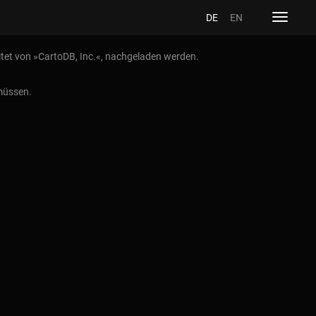
DE
EN
Toggle
navigat
et von »CartoDB, Inc.«, nachgeladen werden.
 müssen.