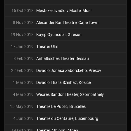
16 Oct 2018
Městské divadlo v Mostě, Most
8 Nov 2018
Alexander Bar Theatre, Cape Town
19 Nov 2018
Kayip Oyuncular, Giresun
17 Jan 2019
Theater Ulm
8 Feb 2019
Anhaltisches Theater Dessau
22 Feb 2019
Divadlo Jonáša Záborského, Prešov
1 Mar 2019
Divadlo Thália Színház, Košice
4 Mar 2019
Weöres Sándor Theater, Szombathely
15 May 2019
Théâtre Le Public, Bruxelles
4 Jun 2019
Théâtre du Centaure, Luxembourg
14 Oct 2019
Theater Athinon, Athen