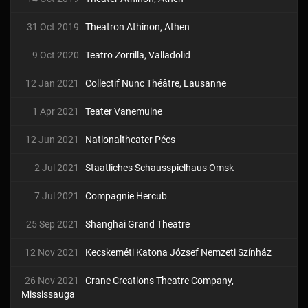
31 Oct 2019
Theatron Athinon, Athen
9 Oct 2020
Teatro Zorrilla, Valladolid
12 Jan 2021
Collectif Nunc Théâtre, Lausanne
1 Apr 2021
Teater Vanemuine
12 Jun 2021
Nationaltheater Pécs
2 Jul 2021
Staatliches Schausspielhaus Omsk
7 Jul 2021
Compagnie Hercub
25 Sep 2021
Shanghai Grand Theatre
12 Nov 2021
Kecskeméti Katona József Nemzeti Színház
26 Nov 2021
Crane Creations Theatre Company,
Mississauga