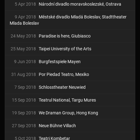
5 Apr 2018
Národní divadlo moravskoslezské, Ostrava
9 Apr 2018
Městské divadlo Mladá Boleslav, Stadttheater
Mlada Boleslav
24 May 2018
Paradise is here, Giubiasco
25 May 2018
Taipei University of the Arts
9 Jun 2018
Burgfestspiele Mayen
31 Aug 2018
Por Piedad Teatro, Mexiko
7 Sep 2018
Schlosstheater Neuwied
15 Sep 2018
Teatrul National, Targu Mures
19 Sep 2018
We Draman Group, Hong Kong
27 Sep 2018
Neue Bühne Villach
5 Oct 2018
Teatri Kombetar