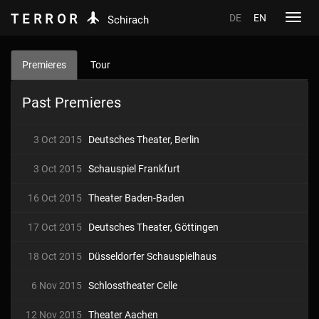
TERROR
DE
EN
Toggl
Schirach
navig
Premieres
Tour
Past Premieres
3 Oct 2015
Deutsches Theater, Berlin
3 Oct 2015
Schauspiel Frankfurt
16 Oct 2015
Theater Baden-Baden
17 Oct 2015
Deutsches Theater, Göttingen
18 Oct 2015
Düsseldorfer Schauspielhaus
6 Nov 2015
Schlosstheater Celle
12 Nov 2015
Theater Aachen