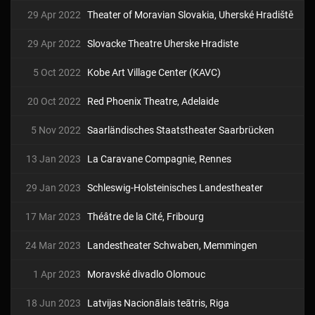
29 Apr 2022
Theater of Moravian Slovakia, Uherské Hradiště
29 Apr 2022
Slovacke Theatre Uherske Hradiste
5 Oct 2022
Kobe Art Village Center (KAVC)
20 Oct 2022
Red Phoenix Theatre, Adelaide
5 Nov 2022
Saarländisches Staatstheater Saarbrücken
13 Jan 2023
La Caravane Compagnie, Rennes
29 Jan 2023
Schleswig-Holsteinisches Landestheater
17 Mar 2023
Théâtre de la Cité, Fribourg
24 Mar 2023
Landestheater Schwaben, Memmingen
1 Apr 2023
Moravské divadlo Olomouc
18 Jun 2023
Latvijas Nacionālais teātris, Riga