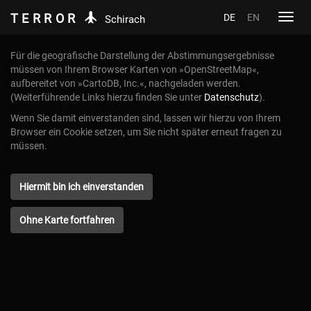
TERROR
DE
EN
Toggl
Schirach
navig
Für die geografische Darstellung der Abstimmungsergebnisse
müssen von Ihrem Browser Karten von »OpenStreetMap«,
aufbereitet von »CartoDB, Inc.«, nachgeladen werden.
(Weiterführende Links hierzu finden Sie unter
Datenschutz
).
Wenn Sie damit einverstanden sind, lassen wir hierzu von Ihrem
Browser ein Cookie setzen, um Sie nicht später erneut fragen zu
müssen.
Hiermit bin ich einverstanden
Ohne Karte fortfahren