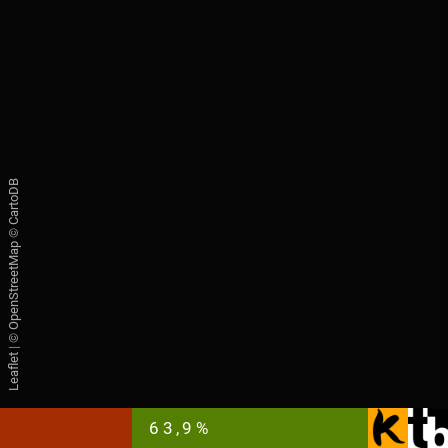
CartoDB
©
OpenStreetMap
| ©
Leaflet
63,9%