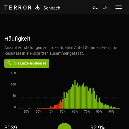
TERROR
DE
EN
Toggl
Schirach
navig
Häufigkeit
Anzahl Vorstellungen zu prozentualem Anteil Stimmen Freispruch.
Resultate in 1%-Schritten zusammengefasst.
Alle Einzelergebnisse
150
100
50
0
20%
30%
40%
50%
60%
70%
80%
90%
3039
92,9%